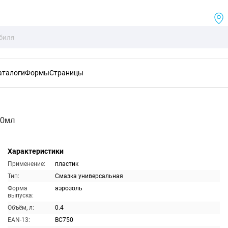
аталоги
Формы
Страницы
00мл
Характеристики
Применение:
пластик
Тип:
Смазка универсальная
Форма
аэрозоль
выпуска:
Объём, л:
0.4
EAN-13:
BC750