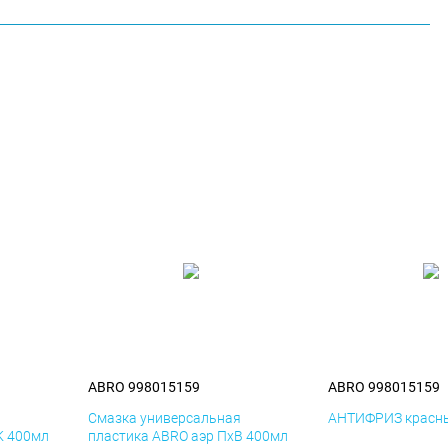
ABRO 998015159
ABRO 998015159
я
Смазка универсальная
АНТИФРИЗ красны
К 400мл
пластика ABRO аэр ПхВ 400мл