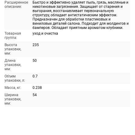
Расширенное
Быстро и эффективно удаляет пыль, грязь, масляные и
описание:
никотиновые загрязнения. Защищает от старения и
выгорания, восстанавливает первоначальную
структуру, обладает антистатическим эффектом.
Предназначен для обработки пластиковых и
виниловых деталей салона. Подходит для молдингов и
бамперов. Обладает приятным ароматом клубники.
Товарная
уход и очистка
группа:
Высота
235
упаковки,
мм:
Длина
50
упаковки,
мм:
Объем
0.7
упаковки, л:
Масса, кг:
0.238
Ширина
54
упаковки,
мм: