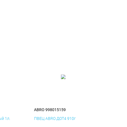
ABRO 998015159
й 1л.
ПВЕЦ ABRO ДОТ4 910г