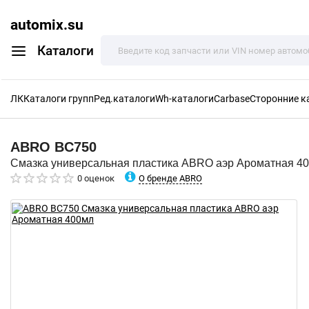
automix.su
Каталоги
ЛК
Каталоги групп
Ред.каталоги
Wh-каталоги
Carbase
Сторонние к
ABRO
BC750
Смазка универсальная пластика ABRO аэр Ароматная 4
О бренде ABRO
0 оценок