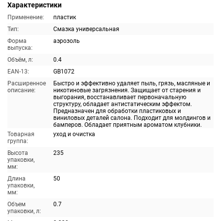
Характеристики
Применение:
пластик
Тип:
Смазка универсальная
Форма
аэрозоль
выпуска:
Объём, л:
0.4
EAN-13:
GB1072
Расширенное
Быстро и эффективно удаляет пыль, грязь, масляные и
описание:
никотиновые загрязнения. Защищает от старения и
выгорания, восстанавливает первоначальную
структуру, обладает антистатическим эффектом.
Предназначен для обработки пластиковых и
виниловых деталей салона. Подходит для молдингов и
бамперов. Обладает приятным ароматом клубники.
Товарная
уход и очистка
группа:
Высота
235
упаковки,
мм:
Длина
50
упаковки,
мм:
Объем
0.7
упаковки, л: