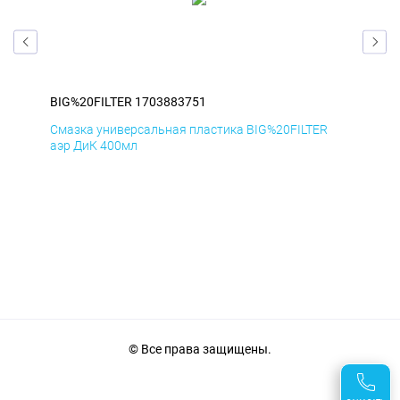
BIG%20FILTER 1703883751
BIG
Смазка универсальная пластика BIG%20FILTER
Сма
аэр ДиК 400мл
аэр
© Все права защищены.