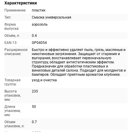
Характеристики
Применение:
пластик
Тип:
Смазка универсальная
Форма
аэрозоль
выпуска:
Объём, л:
0.4
EAN-13:
GP04054
Расширенное
Быстро и эффективно удаляет пыль, грязь, масляные и
описание:
никотиновые загрязнения. Защищает от старения и
выгорания, восстанавливает первоначальную
структуру, обладает антистатическим эффектом.
Предназначен для обработки пластиковых и
виниловых деталей салона. Подходит для молдингов и
бамперов. Обладает приятным ароматом клубники.
Товарная
уход и очистка
группа:
Высота
235
упаковки,
мм:
Длина
50
упаковки,
мм:
Объем
0.7
упаковки, л: