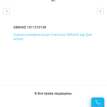
GBRAKE 1011310138
GB
БмД
Смазка универсальная пластика GBRAKE аэр ДиК
Сма
400мл
40
© Все права защищены.