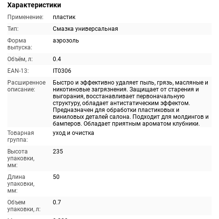
Характеристики
Применение:
пластик
Тип:
Смазка универсальная
Форма
аэрозоль
выпуска:
Объём, л:
0.4
EAN-13:
IT0306
Расширенное
Быстро и эффективно удаляет пыль, грязь, масляные и
описание:
никотиновые загрязнения. Защищает от старения и
выгорания, восстанавливает первоначальную
структуру, обладает антистатическим эффектом.
Предназначен для обработки пластиковых и
виниловых деталей салона. Подходит для молдингов и
бамперов. Обладает приятным ароматом клубники.
Товарная
уход и очистка
группа:
Высота
235
упаковки,
мм:
Длина
50
упаковки,
мм:
Объем
0.7
упаковки, л: