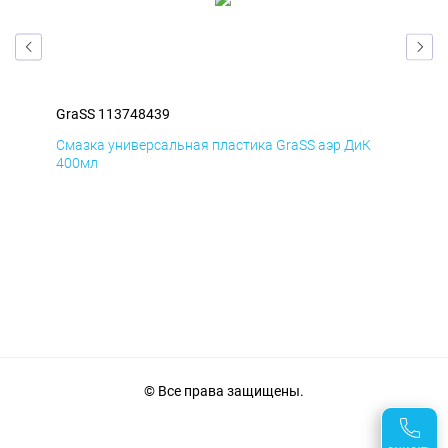
GraSS 113748439
Gra
Д
Смазка универсальная пластика GraSS аэр ДиК
Сма
400мл
40
© Все права защищены.