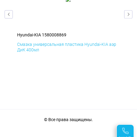
Hyundai-KIA 1580008869
Hyu
эр
Смазка универсальная пластика Hyundai-KIA аэр
Сма
ДиК 400мл
ПхВ
© Все права защищены.