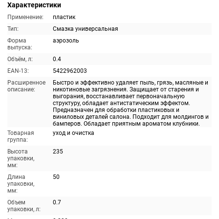
Характеристики
Применение:
пластик
Тип:
Смазка универсальная
Форма
аэрозоль
выпуска:
Объём, л:
0.4
EAN-13:
5422962003
Расширенное
Быстро и эффективно удаляет пыль, грязь, масляные и
описание:
никотиновые загрязнения. Защищает от старения и
выгорания, восстанавливает первоначальную
структуру, обладает антистатическим эффектом.
Предназначен для обработки пластиковых и
виниловых деталей салона. Подходит для молдингов и
бамперов. Обладает приятным ароматом клубники.
Товарная
уход и очистка
группа:
Высота
235
упаковки,
мм:
Длина
50
упаковки,
мм:
Объем
0.7
упаковки, л: