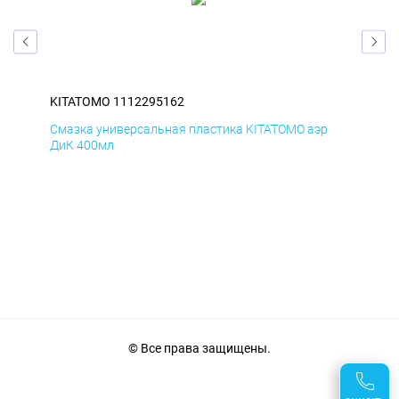
KITATOMO 1112295162
KIT
Смазка универсальная пластика KITATOMO аэр
Сма
ДиК 400мл
ПхВ
© Все права защищены.