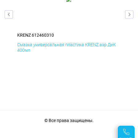
KRENZ 612460310
KRE
мД
Смазка универсальная пластика KRENZ аэр ДиК
Сма
400мл
40
© Все права защищены.