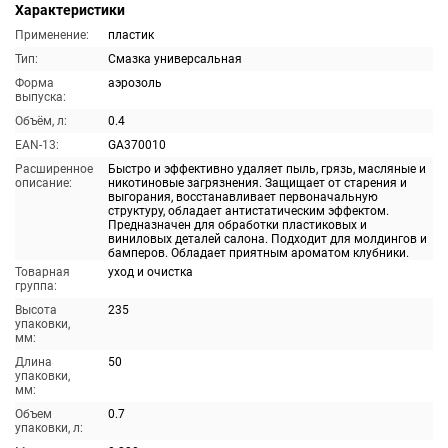
Характеристики
Применение:
пластик
Тип:
Смазка универсальная
Форма
аэрозоль
выпуска:
Объём, л:
0.4
EAN-13:
GA370010
Расширенное
Быстро и эффективно удаляет пыль, грязь, масляные и
описание:
никотиновые загрязнения. Защищает от старения и
выгорания, восстанавливает первоначальную
структуру, обладает антистатическим эффектом.
Предназначен для обработки пластиковых и
виниловых деталей салона. Подходит для молдингов и
бамперов. Обладает приятным ароматом клубники.
Товарная
уход и очистка
группа:
Высота
235
упаковки,
мм:
Длина
50
упаковки,
мм:
Объем
0.7
упаковки, л: