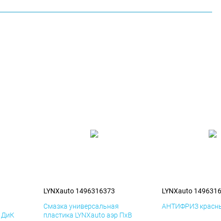
LYNXauto 1496316373
LYNXauto 149631
я
Смазка универсальная
АНТИФРИЗ красны
р ДиК
пластика LYNXauto аэр ПхВ