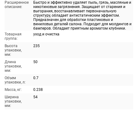
Расширенное
Быстро и эффективно удаляет пыль, грязь, масляные и
описание:
никотиновые загрязнения. Защищает от старения и
выгорания, восстанавливает первоначальную
структуру, обладает антистатическим эффектом.
Предназначен для обработки пластиковых и
виниловых деталей салона. Подходит для молдингов и
бамперов. Обладает приятным ароматом клубники.
Товарная
уход и очистка
группа:
Высота
235
упаковки,
мм:
Длина
50
упаковки,
мм:
Объем
0.7
упаковки, л:
Масса, кг:
0.238
Ширина
54
упаковки,
мм: