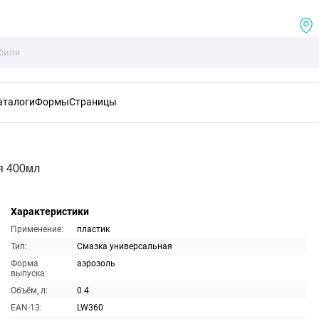
аталоги
Формы
Страницы
я 400мл
Характеристики
Применение:
пластик
Тип:
Смазка универсальная
Форма
аэрозоль
выпуска:
Объём, л:
0.4
EAN-13:
LW360