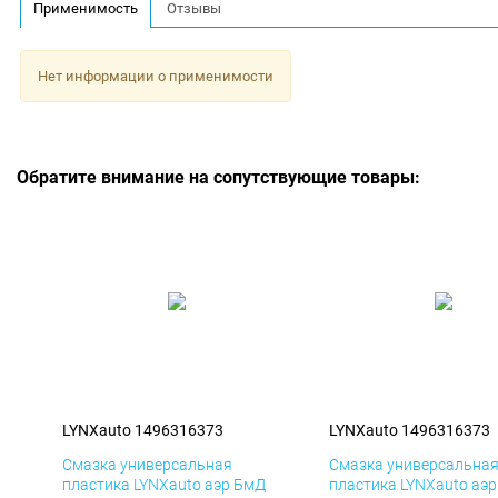
Применимость
Отзывы
Нет информации о применимости
Обратите внимание на сопутствующие товары:
LYNXauto 1496316373
LYNXauto 1496316373
Смазка универсальная
Смазка универсальна
пластика LYNXauto аэр БмД
пластика LYNXauto аэ