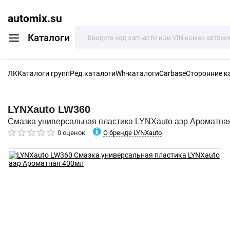
automix.su
Каталоги
ЛК
Каталоги групп
Ред.каталоги
Wh-каталоги
Carbase
Сторонние к
LYNXauto
LW360
Смазка универсальная пластика LYNXauto аэр Ароматна
О бренде LYNXauto
0 оценок