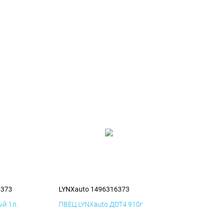
6373
LYNXauto 1496316373
й 1л.
ПВЕЦ LYNXauto ДОТ4 910г