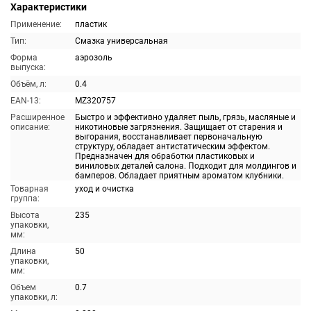
Характеристики
Применение:
пластик
Тип:
Смазка универсальная
Форма
аэрозоль
выпуска:
Объём, л:
0.4
EAN-13:
MZ320757
Расширенное
Быстро и эффективно удаляет пыль, грязь, масляные и
описание:
никотиновые загрязнения. Защищает от старения и
выгорания, восстанавливает первоначальную
структуру, обладает антистатическим эффектом.
Предназначен для обработки пластиковых и
виниловых деталей салона. Подходит для молдингов и
бамперов. Обладает приятным ароматом клубники.
Товарная
уход и очистка
группа:
Высота
235
упаковки,
мм:
Длина
50
упаковки,
мм:
Объем
0.7
упаковки, л: