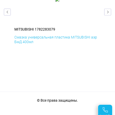
MITSUBISHI 1782283079
MIT
Смазка универсальная пластика MITSUBISHI аэр
Сма
БмД 400мл
ДиК
© Все права защищены.