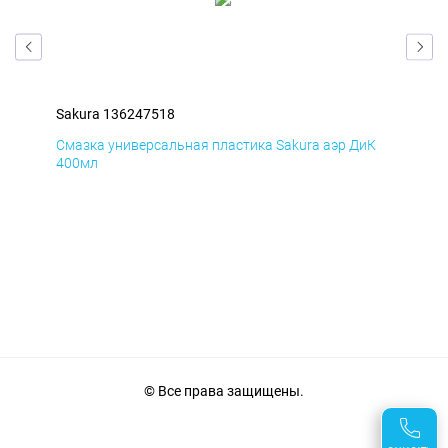
Sakura 136247518
Sak
мД
Смазка универсальная пластика Sakura аэр ДиК
Сма
400мл
40
© Все права защищены.