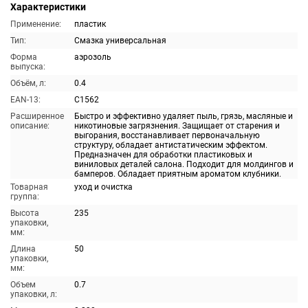
Характеристики
Применение:
пластик
Тип:
Смазка универсальная
Форма
аэрозоль
выпуска:
Объём, л:
0.4
EAN-13:
C1562
Расширенное
Быстро и эффективно удаляет пыль, грязь, масляные и
описание:
никотиновые загрязнения. Защищает от старения и
выгорания, восстанавливает первоначальную
структуру, обладает антистатическим эффектом.
Предназначен для обработки пластиковых и
виниловых деталей салона. Подходит для молдингов и
бамперов. Обладает приятным ароматом клубники.
Товарная
уход и очистка
группа:
Высота
235
упаковки,
мм:
Длина
50
упаковки,
мм:
Объем
0.7
упаковки, л: