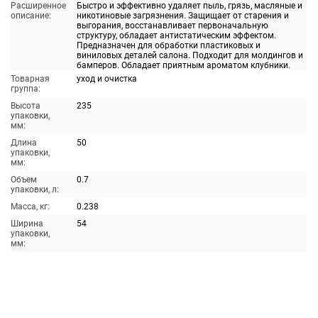
Расширенное
Быстро и эффективно удаляет пыль, грязь, масляные и
описание:
никотиновые загрязнения. Защищает от старения и
выгорания, восстанавливает первоначальную
структуру, обладает антистатическим эффектом.
Предназначен для обработки пластиковых и
виниловых деталей салона. Подходит для молдингов и
бамперов. Обладает приятным ароматом клубники.
Товарная
уход и очистка
группа:
Высота
235
упаковки,
мм:
Длина
50
упаковки,
мм:
Объем
0.7
упаковки, л:
Масса, кг:
0.238
Ширина
54
упаковки,
мм: