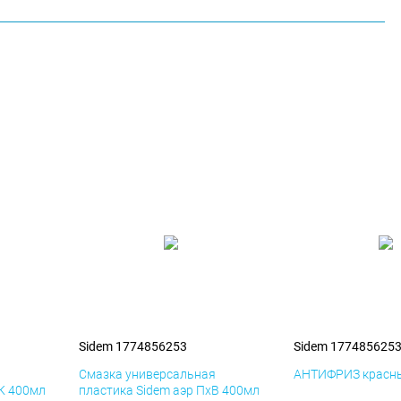
Sidem 1774856253
Sidem 177485625
я
Смазка универсальная
АНТИФРИЗ красны
иК 400мл
пластика Sidem аэр ПхВ 400мл