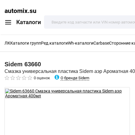
automix.su
Каталоги
ЛК
Каталоги групп
Ред.каталоги
Wh-каталоги
Carbase
Сторонние к
Sidem
63660
Смазка универсальная пластика Sidem аэр Ароматная 4
О бренде Sidem
0 оценок