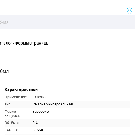
аталоги
Формы
Страницы
00мл
Характеристики
Применение:
пластик
Тип:
Смазка универсальная
Форма
аэрозоль
выпуска:
Объём, л:
0.4
EAN-13:
63660